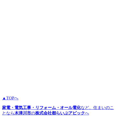
▲TOPへ
家電・電気工事・リフォーム・オール電化
など、住まいのこ
となら
木津川市
の
株式会社都らいぶアビック
へ