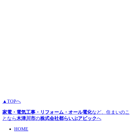
▲TOPへ
家電・電気工事・リフォーム・オール電化
など、住まいのこ
となら
木津川市
の
株式会社都らいぶアビック
へ
HOME