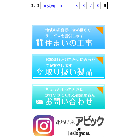
9 / 9
« 先頭
«
...
5
6
7
8
9