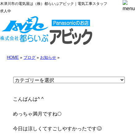
木津川市の電気屋は（株）都らいぶアビック｜電気工事スタッフ
求人中
HOME
»
ブログ
»
お知らせ
»
こんばんは^ ^
めっちゃ満月ですね🌕
今日は涼しくてすごしやすかったです🥴